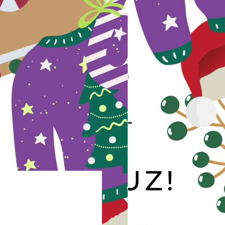
DERNEĞİMİZ
Notre Dame de Sion’lular Derneği 1987 yılında kurulmuştur. 2025
Ekim ayı itibariyle 2325 üyesi vardır ve üye sayısı düzenli
artmaktadır. Derneğimizin amacı, eski ve yeni kuşakları
birbirleriyle tanıştırıp kaynaştırmak, ortak kültürümüz NDS’lilik